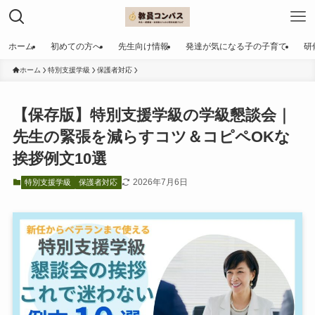
ホーム
初めての方へ
先生向け情報
発達が気になる子の子育て
研
ホーム
特別支援学級
保護者対応
【保存版】特別支援学級の学級懇談会｜
先生の緊張を減らすコツ＆コピペOKな
挨拶例文10選
2026年7月6日
特別支援学級
保護者対応