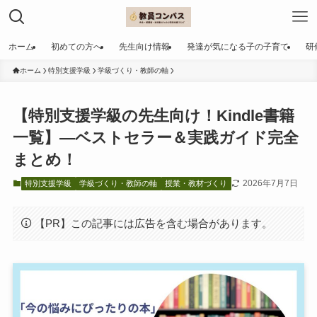
ホーム
初めての方へ
先生向け情報
発達が気になる子の子育て
研
ホーム
特別支援学級
学級づくり・教師の軸
【特別支援学級の先生向け！Kindle書籍
一覧】—ベストセラー＆実践ガイド完全
まとめ！
2026年7月7日
特別支援学級
学級づくり・教師の軸
授業・教材づくり
【PR】この記事には広告を含む場合があります。