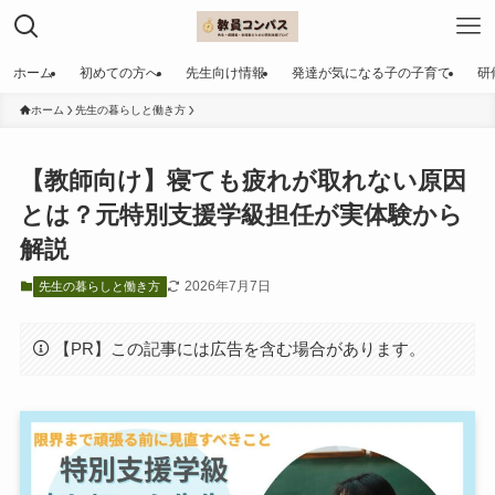
ホーム
初めての方へ
先生向け情報
発達が気になる子の子育て
研
ホーム
先生の暮らしと働き方
【教師向け】寝ても疲れが取れない原因
とは？元特別支援学級担任が実体験から
解説
2026年7月7日
先生の暮らしと働き方
【PR】この記事には広告を含む場合があります。