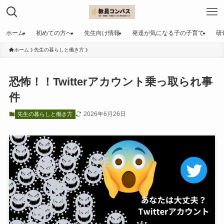
ホーム
初めての方へ
先生向け情報
発達が気になる子の子育て
研
ホーム
先生の暮らしと働き方
恐怖！！Twitterアカウント乗っ取られ事
件
2026年6月26日
先生の暮らしと働き方