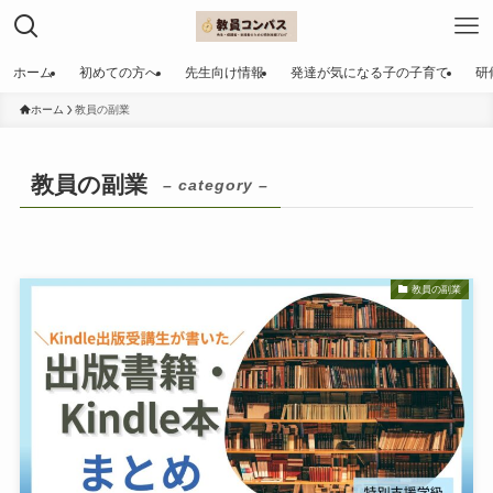
ホーム
初めての方へ
先生向け情報
発達が気になる子の子育て
研
ホーム
教員の副業
教員の副業
– category –
教員の副業