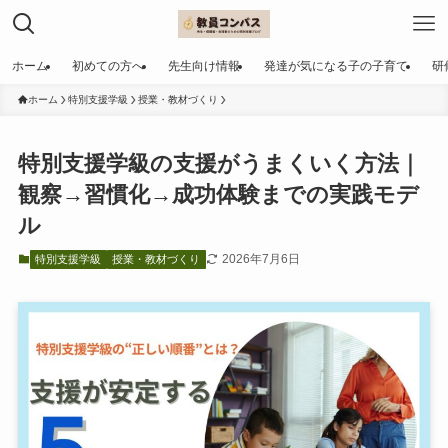
ホーム
初めての方へ
先生向け情報
発達が気になる子の子育て
研
ホーム
特別支援学級
授業・教材づくり
特別支援学級の支援がうまくいく方法｜
観察→習慣化→成功体験までの実践モデ
ル
2026年7月6日
特別支援学級
授業・教材づくり