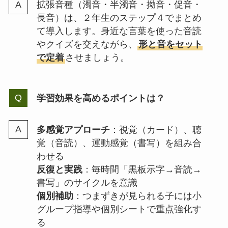
拡張音種（濁音・半濁音・拗音・促音・
長音）は、２年生のステップ４でまとめ
て導入します。身近な言葉を使った音読
やクイズを交えながら、
形と音をセット
で定着
させましょう。
学習効果を高めるポイントは？
多感覚アプローチ
：視覚（カード）、聴
覚（音読）、運動感覚（書写）を組み合
わせる
反復と実践
：毎時間「黒板示字→音読→
書写」のサイクルを意識
個別補助
：つまずきが見られる子には小
グループ指導や個別シートで重点強化す
る