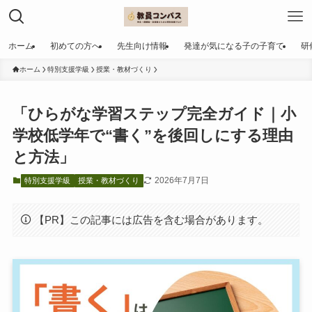
ホーム
初めての方へ
先生向け情報
発達が気になる子の子育て
研
ホーム
特別支援学級
授業・教材づくり
「ひらがな学習ステップ完全ガイド｜小
学校低学年で“書く”を後回しにする理由
と方法」
2026年7月7日
特別支援学級
授業・教材づくり
【PR】この記事には広告を含む場合があります。