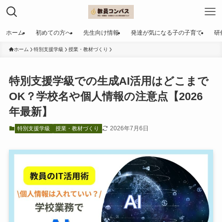
ホーム
初めての方へ
先生向け情報
発達が気になる子の子育て
研
ホーム
特別支援学級
授業・教材づくり
特別支援学級での生成AI活用はどこまで
OK？学校名や個人情報の注意点【2026
年最新】
2026年7月6日
特別支援学級
授業・教材づくり