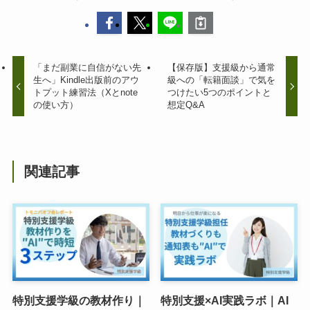
「まだ副業に自信がない先
【保存版】支援級から通常
生へ」Kindle出版前のアウ
級への「転籍面談」で気を
トプット練習法（Xとnote
つけたい5つのポイントと
の使い方）
想定Q&A
関連記事
特別支援学級の教材作り｜
特別支援×AI実践ラボ｜AI