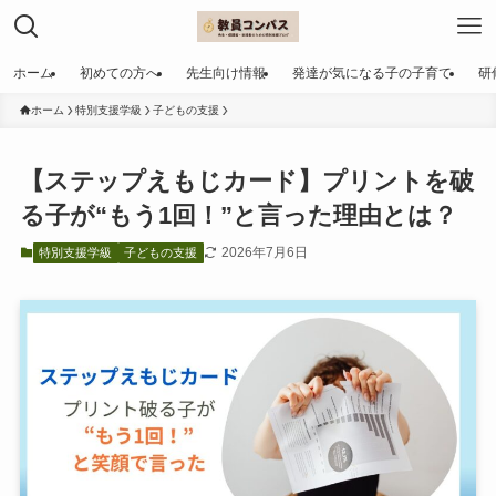
ホーム
初めての方へ
先生向け情報
発達が気になる子の子育て
研
ホーム
特別支援学級
子どもの支援
【ステップえもじカード】プリントを破
る子が“もう1回！”と言った理由とは？
2026年7月6日
特別支援学級
子どもの支援