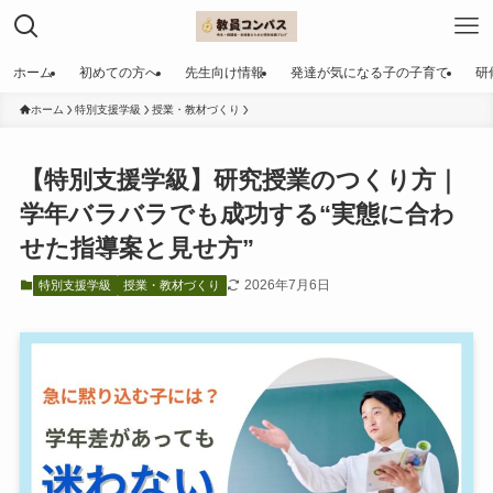
ホーム
初めての方へ
先生向け情報
発達が気になる子の子育て
研
ホーム
特別支援学級
授業・教材づくり
【特別支援学級】研究授業のつくり方｜
学年バラバラでも成功する“実態に合わ
せた指導案と見せ方”
2026年7月6日
特別支援学級
授業・教材づくり