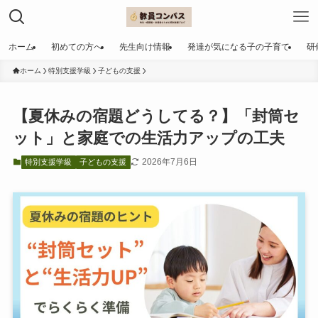
ホーム
初めての方へ
先生向け情報
発達が気になる子の子育て
研
ホーム
特別支援学級
子どもの支援
【夏休みの宿題どうしてる？】「封筒セ
ット」と家庭での生活力アップの工夫
2026年7月6日
特別支援学級
子どもの支援