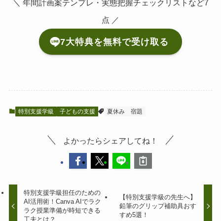
＼ 年間計画案テンプレ・実態把握チェックリストなど7
点 ／
7大特典を無料で受け取る
特別支援学級
子どもの支援
夏休み
宿題
よかったらシェアしてね！
特別支援学級担任のための
【特別支援学級の先生へ】
AI活用術！Canva AIでラク
鉛筆のグリップ補助具おす
ラク授業準備が時短できる
すめ5選！
工夫とは？