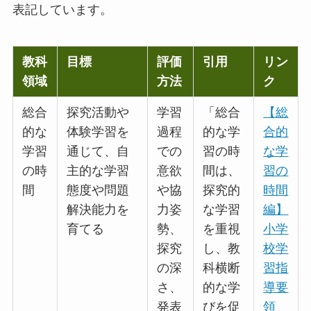
表記しています。
教科
目標
評価
引用
リン
領域
方法
ク
総合
探究活動や
学習
「総合
【総
的な
体験学習を
過程
的な学
合的
学習
通じて、自
での
習の時
な学
の時
主的な学習
意欲
間は、
習の
間
態度や問題
や協
探究的
時間
解決能力を
力姿
な学習
編】
育てる
勢、
を重視
小学
探究
し、教
校学
の深
科横断
習指
さ、
的な学
導要
発表
びを促
領