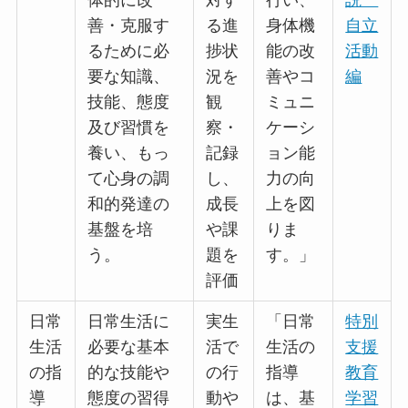
体的に改
対す
行い、
説
善・克服す
る進
身体機
自立
るために必
捗状
能の改
活動
要な知識、
況を
善やコ
編
技能、態度
観
ミュニ
及び習慣を
察・
ケーシ
養い、もっ
記録
ョン能
て心身の調
し、
力の向
和的発達の
成長
上を図
基盤を培
や課
りま
う。
題を
す。」
評価
日常
日常生活に
実生
「日常
特別
生活
必要な基本
活で
生活の
支援
の指
的な技能や
の行
指導
教育
導
態度の習得
動や
は、基
学習