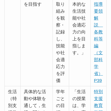
を目指す
取り
本的な
指導
組み
生活技
要領
を観
能や社
解
察・
会適応
説
記録
力の向
各教
し、
上を目
科等
技能
指しま
編
や社
す。」
（文
会適
部科
応力
学
を評
省）
価
P39
生活
具体的な活
学年
「生活
特別
（特
動や体験を
ごと
の授業
支援
別支
通して，生
の目
は、学
教育