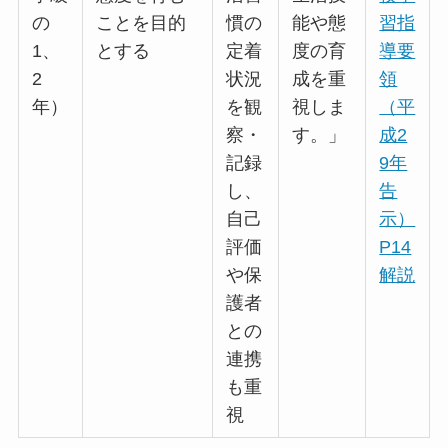
の
ことを目的
慣の
能や態
習指
1、
とする
定着
度の育
導要
2
状況
成を重
領
年）
を観
視しま
（平
察・
す。」
成2
記録
9年
し、
告
自己
示）
評価
P14
や保
解説
護者
との
連携
も重
視