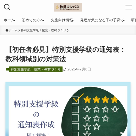
ホーム
初めての方へ
先生向け情報
発達が気になる子の子育て
研
ホーム
特別支援学級
授業・教材づくり
【初任者必見】特別支援学級の通知表：
教科領域別の対策法
2026年7月6日
特別支援学級
授業・教材づくり