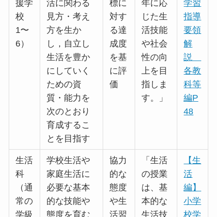
援学
活に関わる
標に
年に応
学習
校
見方・考え
対す
じた生
指導
1〜
方を生か
る達
活技能
要領
6）
し，自立し
成度
や社会
解
生活を豊か
を基
性の向
説
にしていく
に評
上を目
各教
ための資
価
指しま
科等
質・能力を
す。」
編P
次のとおり
48
育成するこ
とを目指す
生活
学校生活や
協力
「生活
【生
科
家庭生活に
的な
の授業
活
（通
必要な基本
態度
は、基
編】
常の
的な技能や
や生
本的な
小学
学級
態度を育む
活習
生活技
校学