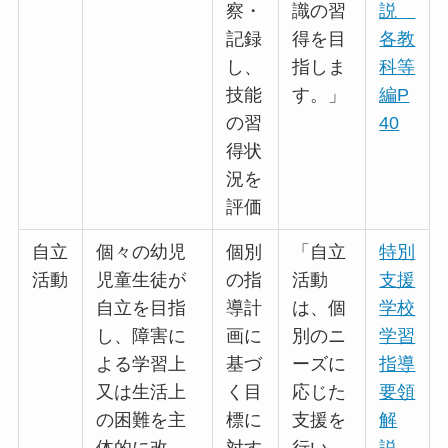
察・
識の習
説
記録
得を目
各教
し、
指しま
科等
技能
す。」
編P
の習
40
得状
況を
評価
自立
個々の幼児
個別
「自立
特別
活動
児童生徒が
の指
活動
支援
自立を目指
導計
は、個
学校
し、障害に
画に
別のニ
学習
よる学習上
基づ
ーズに
指導
又は生活上
く目
応じた
要領
の困難を主
標に
支援を
解