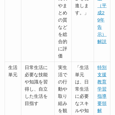
やま
進しま
（平
とめ
す。」
成2
の質
9年
など
告
を総
示）
合的
解説
に評
価
生活
日常生活に
実生
「生活
特別
単元
必要な技能
活で
単元
支援
や知識を習
の行
は、日
教育
得し、自立
動や
常生活
学習
した生活を
取り
に必要
指導
目指す
組み
なスキ
要領
を観
ルや知
解