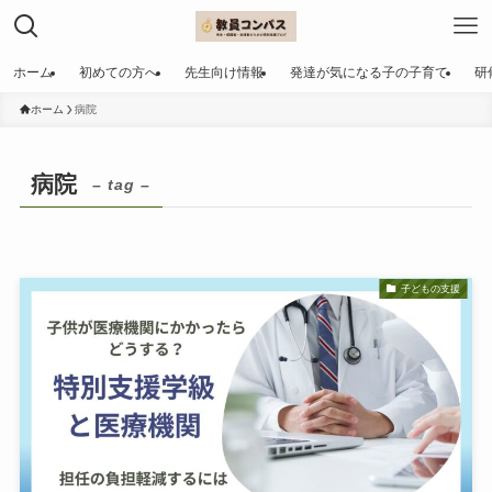
ホーム
初めての方へ
先生向け情報
発達が気になる子の子育て
研
ホーム
病院
病院
– tag –
子どもの支援